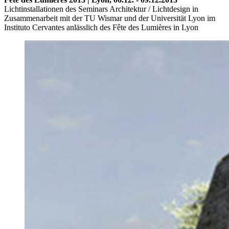
Lichtinstallationen des Seminars Architektur / Lichtdesign in
Zusammenarbeit mit der TU Wismar und der Universität Lyon im
Instituto Cervantes anlässlich des Fête des Lumières in Lyon