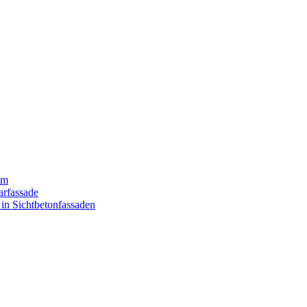
um
arfassade
 in Sichtbetonfassaden