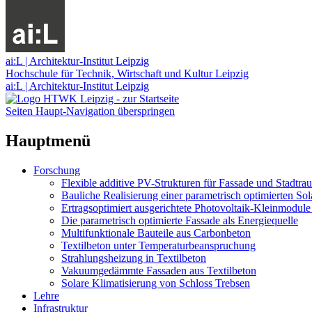
ai:L | Architektur-Institut Leipzig
Hochschule für Technik, Wirtschaft und Kultur Leipzig
ai:L | Architektur-Institut Leipzig
Seiten Haupt-Navigation überspringen
Hauptmenü
Forschung
Flexible additive PV-Strukturen für Fassade und Stadtra
Bauliche Realisierung einer parametrisch optimierten Sol
Ertragsoptimiert ausgerichtete Photovoltaik-Kleinmodule
Die parametrisch optimierte Fassade als Energiequelle
Multifunktionale Bauteile aus Carbonbeton
Textilbeton unter Temperaturbeanspruchung
Strahlungsheizung in Textilbeton
Vakuumgedämmte Fassaden aus Textilbeton
Solare Klimatisierung von Schloss Trebsen
Lehre
Infrastruktur