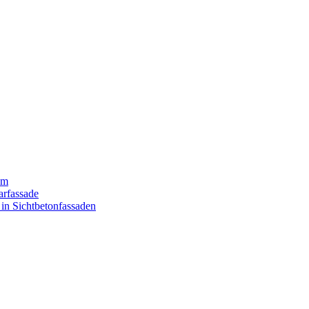
um
arfassade
 in Sichtbetonfassaden