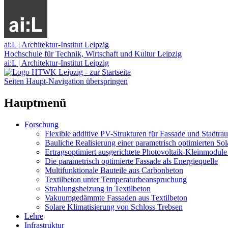
ai:L | Architektur-Institut Leipzig
Hochschule für Technik, Wirtschaft und Kultur Leipzig
ai:L | Architektur-Institut Leipzig
Seiten Haupt-Navigation überspringen
Hauptmenü
Forschung
Flexible additive PV-Strukturen für Fassade und Stadtra
Bauliche Realisierung einer parametrisch optimierten Sol
Ertragsoptimiert ausgerichtete Photovoltaik-Kleinmodule
Die parametrisch optimierte Fassade als Energiequelle
Multifunktionale Bauteile aus Carbonbeton
Textilbeton unter Temperaturbeanspruchung
Strahlungsheizung in Textilbeton
Vakuumgedämmte Fassaden aus Textilbeton
Solare Klimatisierung von Schloss Trebsen
Lehre
Infrastruktur