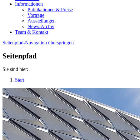
Informationen
Publikationen & Preise
Vorträge
Ausstellungen
News-Archiv
Team & Kontakt
Seitenpfad-Navigation überspringen
Seitenpfad
Sie sind hier:
Start